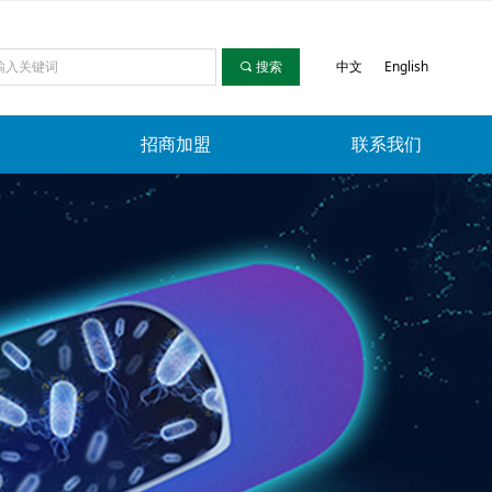
中文
English
끠
搜索
招商加盟
联系我们