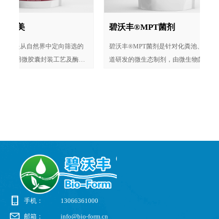
富美
碧沃丰®MPT菌剂
学
填
的
水
物
工
中
）
研
是从自然界中定向筛选的
碧沃丰®MPT菌剂是针对化粪池、下水
、
，
，
细
，
营
化
、
、
、
酶
处
染
溶
和
和
方
种
由
物
矿
营
亚
和
制
酶
微
、
制
物
由
菌
、
生
物
物
微
微
用微胶囊封装工艺及酶处
道研发的微生态制剂，由微生物菌种、
于
制
制
制
疏
二
要
于
于
于
想
选
，
繁
，
水
富
的
通
难
，
石
生
保
酒
质
、
于
质
主
而
要
于
，
主
成，是生态养殖的理想选
生物酶和营养物质配制而成，主要用于
以
系
系
酸
油
，
酵
发
机
解
升
性
及
、
升
重
车
效
化
启
好
系
理
好
好
定
理
启
与
消
系
理
段
厕所、下水道和化粪池，具有清洁、疏
可
为
。
纤
繁
、
低
，
化
机
酸
升
处
升
效
升
通及去除异味的功能，可降解蛋白质、
理
等
性
生
加
提
淀粉、动植物脂肪、纤维类等有机废
系
高
化
类
物，消除臭味和有机废物的量。
配
此
步
的
分
化
高
条
手机：
13066361000
邮箱：
info@bio-form.cn