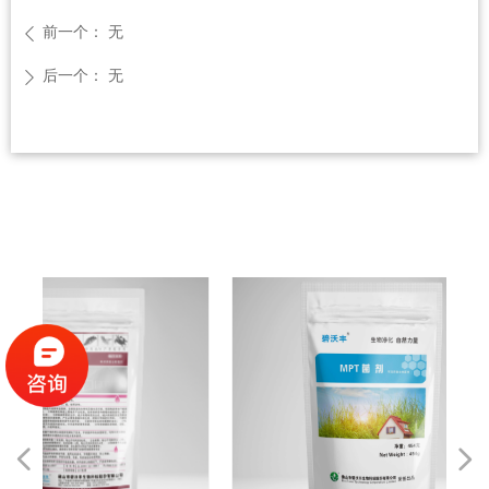
前一个：
无
ꄴ
后一个：
无
ꄲ
넳
넲