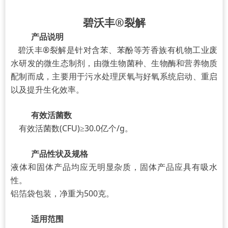
碧沃丰®裂解
产品说明
碧沃丰®
裂解
是针对含苯
、
苯酚等芳香族有机物工业废
水研发的微生态制剂，由微生物菌种、生物酶和营养物质
配制而成，主要用于污水处理厌氧与好氧系统启动、重启
以及提升生化效率。
有效活菌数
有效活菌数(CFU)≥30.0亿个/g。
产品性状及规格
液体和固体产品均应无明显杂质，固体产品应具有吸水
性。
铝箔袋包装，净重为500克。
适用范围