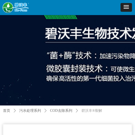
首页
ꄲ
污水处理系列
ꄲ
COD去除系列
ꄲ
碧沃丰®裂解