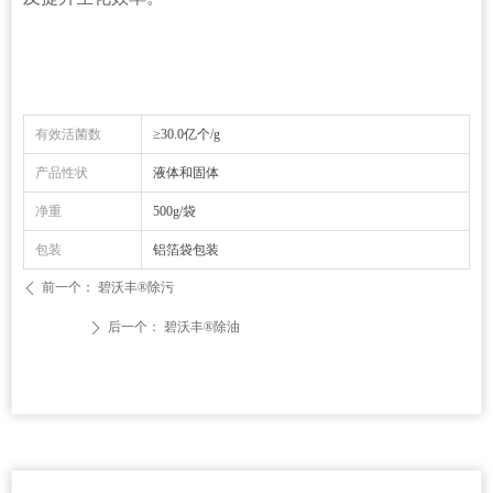
有效活菌数
≥30.0亿个/g
产品性状
液体和固体
净重
500g/袋
包装
铝箔袋包装
前一个：
碧沃丰®除污
ꄴ
后一个：
碧沃丰®除油
ꄲ