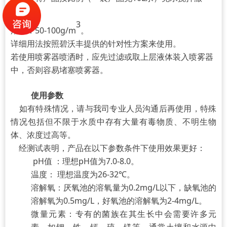
活。
3
用量：50-100g/m
。
详细用法按照碧沃丰提供的针对性方案来使用。
若使用喷雾器喷洒时，应先过滤或取上层液体装入喷雾器
中，否则容易堵塞喷雾器。
使用参数
如有特殊情况，请与我司专业人员沟通后再使用，特殊
情况包括但不限于水质中存有大量有毒物质、不明生物
体、浓度过高等。
经测试表明，产品在以下参数条件下使用效果更好：
pH值 ：理想pH值为7.0-8.0。
温度： 理想温度为26-32℃。
溶解氧：厌氧池的溶氧量为0.2mg/L以下，缺氧池的
溶解氧为0.5mg/L，好氧池的溶解氧为2-4mg/L。
微量元素：专有的菌族在其生长中会需要许多元
素，如钾、铁、钙、硫、镁等，通常土壤和水源中