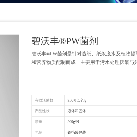
碧沃丰®PW菌剂
碧沃丰®PW菌剂是针对造纸、纸浆废水及植物
和营养物质配制而成，主要用于污水处理厌氧与
有效活菌数
≥30.0亿个/g
产品性状
液体和固体
净重
500g/袋
包装
铝箔袋包装