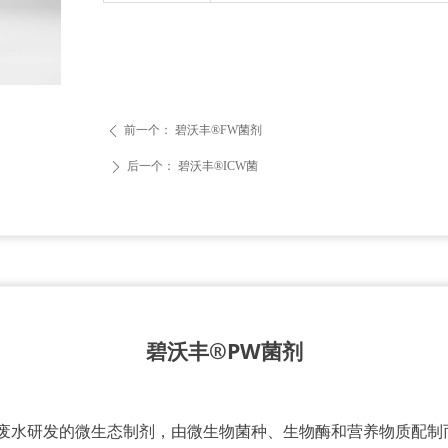
前一个：
碧沃丰®FW菌剂
ꄴ
后一个：
碧沃丰®ICW菌
ꄲ
碧沃丰®
PW菌剂
废水研发的微生态制剂，由微生物菌种、生物酶和营养物质配制