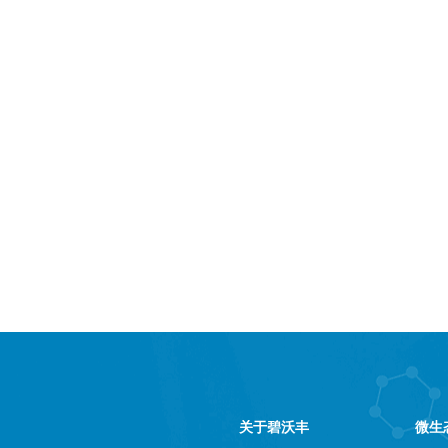
关于碧沃丰
微生