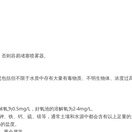
，否则容易堵塞喷雾器。
包括但不限于水质中存有大量有毒物质、不明生物体、浓度过
为0.5mg/L，好氧池的溶解氧为2-4mg/L。
钾、铁、钙、硫、镁等，通常土壤和水源中都会含有以上足量的
‰的盐度。
、重金属等。