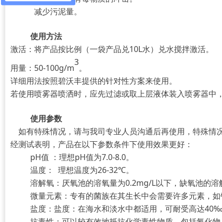
减少污泥量。
使用方法
激活：将产品按比例（一袋产品兑10L水）兑水搅拌激活。
3
用量：50-100g/m
。
详细用法按照碧沃丰提供的针对性方案来使用。
若使用喷雾器喷洒时，应先过滤或取上层液体装入喷雾器中
使用参数
如有特殊情况，请与我司专业人员沟通后再使用，特殊情况
经测试表明，产品在以下参数条件下使用效果更好：
pH值 ：理想pH值为7.0-8.0。
温度： 理想温度为26-32℃。
溶解氧：厌氧池的溶氧量为0.2mg/L以下，缺氧池的溶解氧
微量元素：专有的菌族在其生长中会需要许多元素，如
盐度：盐度：在海水和淡水中都适用，可耐受高达40
抗毒性：可以较有效地抵抗化学毒性物质，包括氰化物