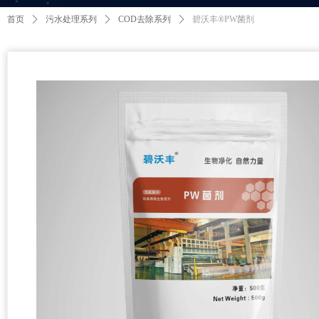
首页
ꄲ
污水处理系列
ꄲ
COD去除系列
ꄲ
碧沃丰®PW菌剂