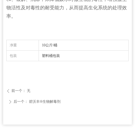
物活性及对毒性的耐受能力，从而提高生化系统的处理效
率。
净重
10公斤/桶
包装
塑料桶包装
前一个：
无
ꄴ
后一个：
碧沃丰®生物解毒剂
ꄲ