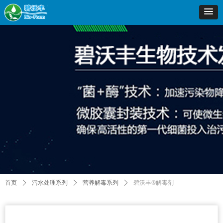
首页
ꄲ
污水处理系列
ꄲ
营养解毒系列
ꄲ
碧沃丰®解毒剂