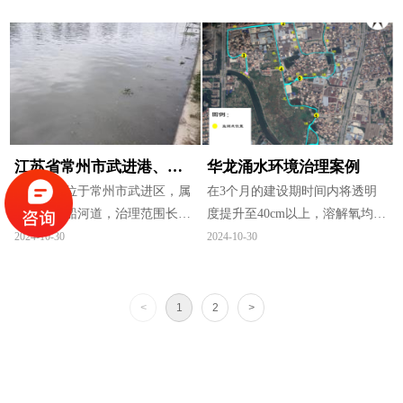
观池反复出现藻类滋生，并且水
大道交汇处的方形景观河道为中
体浑浊，多次清理无果，严重影
心呈放射状分布，河道工程段长
响美观度和公司形象。
度约为4.2公里，水域面积约
50000平方。
江苏省常州市武进港、雅
华龙涌水环境治理案例
浦港河段治理工程案例
治理河段位于常州市武进区，属
在3个月的建设期时间内将透明
于通航行船河道，治理范围长
度提升至40cm以上，溶解氧均在
2km，河宽35m，水深4m，流速
2.0mg/l以上，氨氮降至2.0mg/l以
2024-10-30
2024-10-30
为0.07m/s。
下，部分水质数据优于地表V类
水质标准，实现消除了水体黑
臭。
<
1
2
>