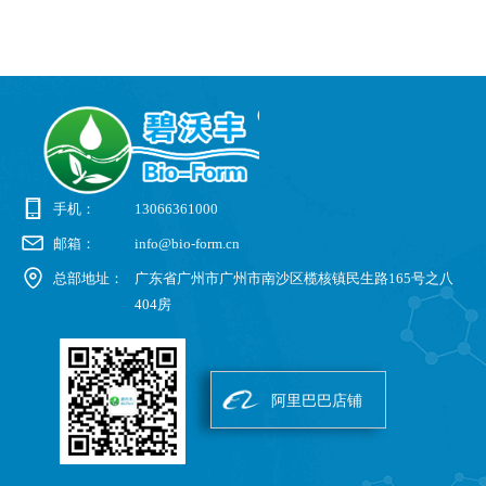
系
高
化
类
物，消除臭味和有机废物的量。
配
此
步
的
分
化
高
条
手机：
13066361000
邮箱：
info@bio-form.cn
总部地址：
广东省广州市广州市南沙区榄核镇民生路165号之八
404房
阿里巴巴店铺