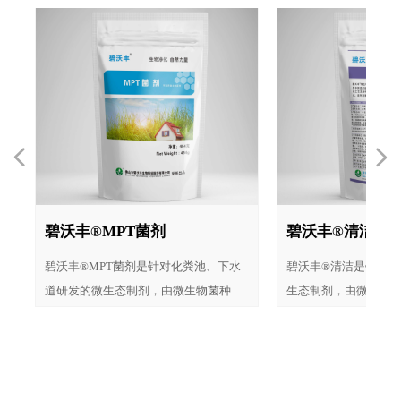
넳
넲
碧沃丰®MPT菌剂
碧沃丰®清洁
学
填
的
水
物
工
中
）
研
碧沃丰®MPT菌剂是针对化粪池、下水
碧沃丰®清洁是针对
、
，
，
细
，
处
化
、
、
、
酶
处
染
溶
和
和
方
种
由
物
矿
营
亚
和
制
酶
微
、
制
物
由
菌
、
生
物
物
微
微
道研发的微生态制剂，由微生物菌种、
生态制剂，由微生物
于
制
制
制
选
二
要
于
于
于
想
选
，
繁
，
水
富
的
通
难
，
石
生
保
酒
质
、
于
质
主
而
要
于
，
主
生物酶和营养物质配制而成，主要用于
养物质配制而成，主
以
系
系
酸
，
酵
发
机
解
升
性
及
、
升
重
车
效
化
启
好
系
理
好
好
定
理
启
与
消
系
理
段
厕所、下水道和化粪池，具有清洁、疏
通、清洁油污等方面
可
为
纤
繁
、
低
，
化
机
酸
升
处
升
效
升
通及去除异味的功能，可降解蛋白质、
脂、硫化氢等，具有
理
等
性
生
加
提
淀粉、动植物脂肪、纤维类等有机废