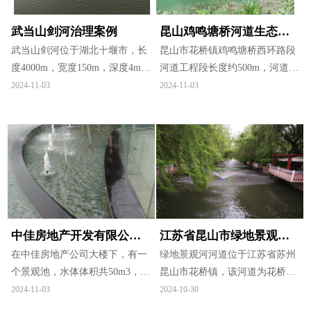
气温升高后，河水容易形成水华
从水面沉下去，第3天基本沉到
或底泥上浮发生黑臭。
池底，表明丝状菌已经得到治
武当山剑河治理案例
昆山鸡鸣塘桥河道生态治
理，再结合物理打捞即可得以清
武当山剑河位于湖北十堰市，长
理试点项目
昆山市花桥镇鸡鸣塘桥西环路段
除。
度4000m，宽度150m，深度4m，
河道工程段长度约500m，河道平
需要治理的区域是沿岸3m范围
均宽度为25m，河道两岸已经基
2024-11-03
2024-11-03
内。现存问题：局部浮萍暴发，
本完成截污，但河道水体浑浊，
需要控制其生长，并且防止蓝藻
水中有机污染物含量高，水体富
水华出现。经过现场分析，主要
营养化严重，河道蓝藻爆发，有
采用以BZT除藻和生态抑藻剂为
轻度的腥臭味，水体透明度约为
主的产品。
15cm。
中佳房地产开发有限公司
江苏省昆山市绿地景观河
景观水治理案例
在中佳房地产公司大楼下，有一
水生态修复项目案例
绿地景观河河道位于江苏省苏州
个景观池，水体体积共50m3，水
昆山市花桥镇，该河道为花桥经
深10cm，有喷泉，水源来自井水
济开发区河道治理挂牌的重点难
2024-11-03
2024-10-30
和自来水。目前存在的问题：景
点项目。以香榭丽舍大街与春天