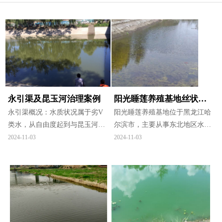
永引渠及昆玉河治理案例
阳光睡莲养殖基地丝状藻
永引渠概况：水质状况属于劣V
治理案例
阳光睡莲养殖基地位于黑龙江哈
类水，从自由度起到与昆玉河交
尔滨市，主要从事东北地区水生
汇口大约2.7公里，该渠上游为断
花卉、水景绿化方面的应用及研
2024-11-03
2024-11-03
头河，基本属于死水沟。河道中
究，经营各种水生花卉、水生蔬
的主要水源为周边雨污管及天然
菜等。其中，有一个睡莲池3
雨水。从河道底泥的性质观察，
亩，水深30cm，出现了丝状藻的
有大量的生活污水汇入，有机质
恶性增殖，严重影响了睡莲的生
在河道底泥沉积，加上水体流动
长。荷花园业主喷洒了碧沃丰生
性差，底部溶解氧缺乏，因此在
态抑藻剂，第2天丝状藻就开始